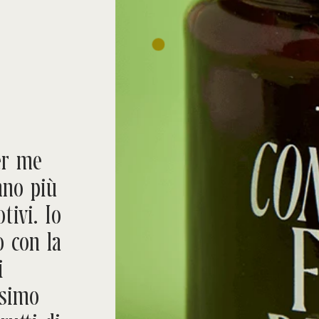
er me
nno più
tivi. Io
o con la
i
ssimo