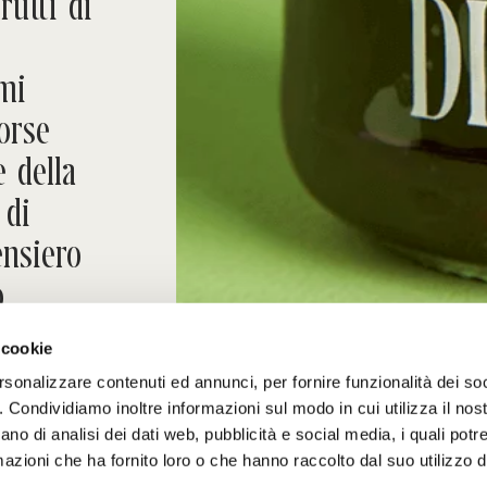
rutti di
mi
Forse
e della
 di
ensiero
o
 pane
 cookie
icità.
rsonalizzare contenuti ed annunci, per fornire funzionalità dei so
o. Condividiamo inoltre informazioni sul modo in cui utilizza il nost
ano di analisi dei dati web, pubblicità e social media, i quali pot
azioni che ha fornito loro o che hanno raccolto dal suo utilizzo de