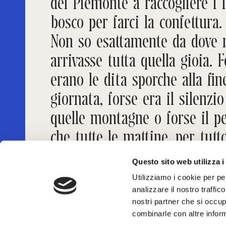
del Piemonte a raccogliere i f
bosco per farci la confettura.
Non so esattamente da dove 
arrivasse tutta quella gioia. 
erano le dita sporche alla fin
giornata, forse era il silenzio
quelle montagne o forse il p
che tutte le mattine, per tutt
l’inverno, nella confettura sul
Questo sito web utilizza i
avrei riprovato tutta quella fel
Utilizziamo i cookie per pe
analizzare il nostro traffic
nostri partner che si occup
combinarle con altre inform